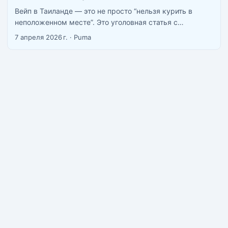
Вейп в Таиланде — это не просто “нельзя курить в
неположенном месте”. Это уголовная статья с
наказанием до 10 лет тюрьмы и штрафами до 40 тысяч
7 апреля 2026 г.
·
Puma
бат. В апреле 2026 года история британки, которую
оштрафовали на 40,000 бат прямо на пляже Пхукета,
облетела весь интернет. ...