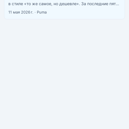
в стиле «то же самое, но дешевле». За последние пять
лет здесь появилась целая экосистема longevity-
11 мая 2026 г.
·
Puma
клиник, которые продают не просто анализы, а
«программы биологического возраста». По данным
обзора LinkedIn за февраль 2026 года, диагностика
биологического возраста в Бангкоке обходится в
$3,000-8,000 против $15,000-25,000 в США при тех же
JCI-аккредитованных госпиталях. ...