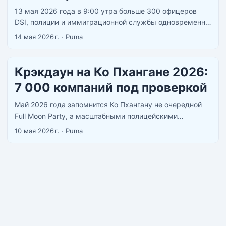
13 мая 2026 года в 9:00 утра больше 300 офицеров
DSI, полиции и иммиграционной службы одновременно
зашли в 32 компании на Ко Пхангане. Итог: 37
14 мая 2026 г.
·
Puma
земельных участков совокупной стоимостью 150
миллионов бат заблокированы для расследования,
задержаны 1 иностранец и 3 тайца. Премьер-министр
Крэкдаун на Ко Пхангане 2026:
Ануттин Чарнвиракул лично прилетел на остров — не
7 000 компаний под проверкой
каждый день такое бывает. ...
Май 2026 года запомнится Ко Пхангану не очередной
Full Moon Party, а масштабными полицейскими
рейдами. Власти Таиланда разобрались с
10 мая 2026 г.
·
Puma
нелегальными отелями, школой с 89 израильскими
детьми и взялись за проверку 7 000 подозрительных
компаний. Объясняю, что происходит и кого это
касается. ...