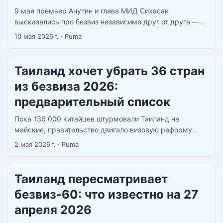
9 мая премьер Анутин и глава МИД Сихасак
высказались про безвиз независимо друг от друга —
каждый в своём интервью, каждый своими словами.
10 мая 2026 г.
·
Puma
Вывод у обоих один: арест китайца с арсеналом под
Паттайей ускоряет пересмотр 60-дневного режима. ...
Таиланд хочет убрать 36 стран
из безвиза 2026:
предварительный список
Пока 136 000 китайцев штурмовали Таиланд на
майские, правительство двигало визовую реформу
дальше. Не просто сокращение с 60 до 30 дней — 36
2 мая 2026 г.
·
Puma
стран могут вообще потерять безвиз. ...
Таиланд пересматривает
безвиз-60: что известно на 27
апреля 2026