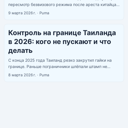
пересмотр безвизового режима после ареста китайца с
военным арсеналом в Паттайе. Вариант 60→30 дней
9 марта 2026 г.
·
Puma
официально на повестке — решения ещё нет.
Инструкция по продлению актуальна. ...
Контроль на границе Таиланда
в 2026: кого не пускают и что
делать
С конца 2025 года Таиланд резко закрутил гайки на
границе. Раньше пограничники шлёпали штамп не
глядя, теперь могут завернуть обратно. И
8 марта 2026 г.
·
Puma
заворачивают. За первые 9 месяцев 2025-го
депортировали больше 100 россиян, хотя за весь 2024-
й было 65. ...