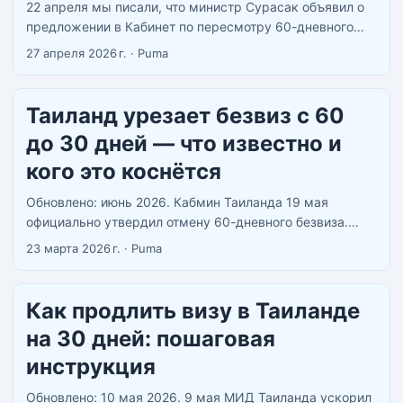
22 апреля мы писали, что министр Сурасак объявил о
предложении в Кабинет по пересмотру 60-дневного
безвиза. Общие слова, никаких сроков. С тех пор
27 апреля 2026 г.
·
Puma
вышло несколько конкретных материалов — Straits
Times, Thai Examiner, ATTA — и картина стала заметно
подробнее. Вот что известно к 27 апреля. ...
Таиланд урезает безвиз с 60
до 30 дней — что известно и
кого это коснётся
Обновлено: июнь 2026. Кабмин Таиланда 19 мая
официально утвердил отмену 60-дневного безвиза.
Новые правила вступят в силу через 15 дней после
23 марта 2026 г.
·
Puma
публикации в Royal Gazette. По состоянию на 7 июня —
публикация ещё не вышла, 60-дневный режим
юридически действует. Россия сохраняет 30-дневный
Как продлить визу в Таиланде
безвиз по двустороннему соглашению. ...
на 30 дней: пошаговая
инструкция
Обновлено: 10 мая 2026. 9 мая МИД Таиланда ускорил