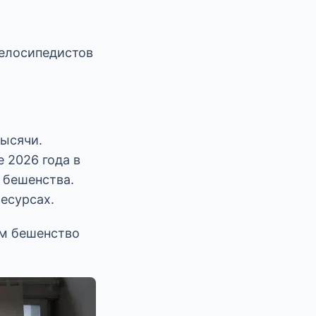
елосипедистов
тысячи.
 2026 года в
 бешенства.
ресурсах.
им бешенство