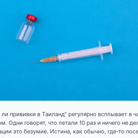
ли прививки в Таиланд” регулярно всплывает в ч
. Одни говорят, что летали 10 раз и ничего не д
ации это безумие. Истина, как обычно, где-то пос