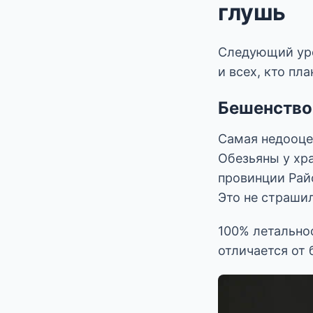
глушь
Следующий уро
и всех, кто пл
Бешенство
Самая недооце
Обезьяны у хра
провинции Райо
Это не страшил
100% летально
отличается от 