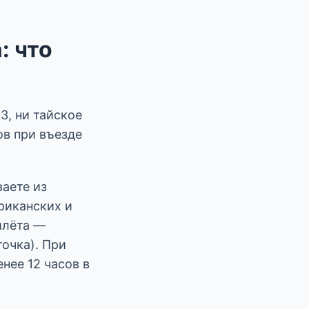
: что
З, ни тайское
ов при въезде
ваете из
риканских и
илёта —
очка). При
нее 12 часов в