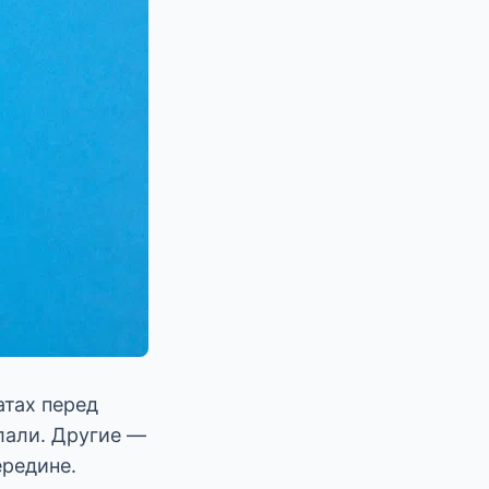
атах перед
елали. Другие —
ередине.