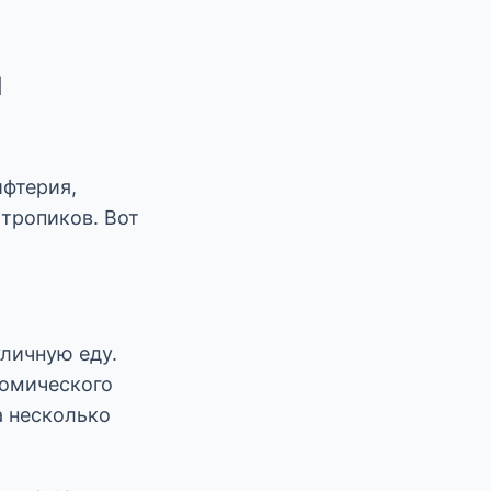
й
ифтерия,
 тропиков. Вот
личную еду.
номического
а несколько