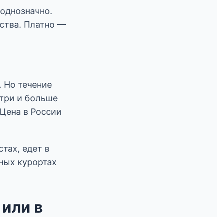
 однозначно.
ства. Платно —
. Но течение
 три и больше
 Цена в России
тах, едет в
ных курортах
 или в