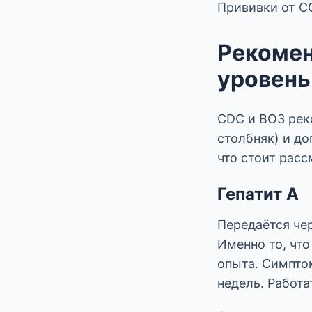
Прививки от CO
Рекомен
уровень
CDC и ВОЗ рек
столбняк) и д
что стоит расс
Гепатит А
Передаётся че
Именно то, чт
опыта. Симпто
недель. Работа