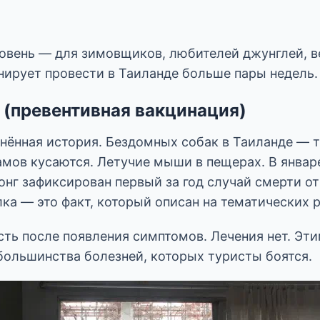
вень — для зимовщиков, любителей джунглей, в
анирует провести в Таиланде больше пары недель.
 (превентивная вакцинация)
нённая история. Бездомных собак в Таиланде — 
мов кусаются. Летучие мыши в пещерах. В январе
нг зафиксирован первый за год случай смерти от
ка — это факт, который описан на тематических 
сть после появления симптомов. Лечения нет. Эт
большинства болезней, которых туристы боятся.