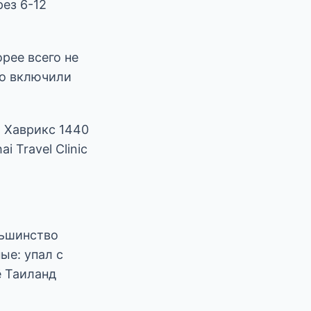
рез 6-12
рее всего не
го включили
, Хаврикс 1440
 Travel Clinic
льшинство
ые: упал с
ё Таиланд