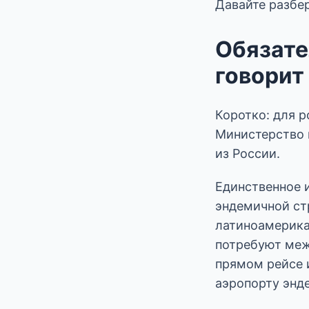
Давайте разбер
Обязате
говорит
Коротко: для р
Министерство 
из России.
Единственное
эндемичной стр
латиноамерика
потребуют меж
прямом рейсе и
аэропорту энд