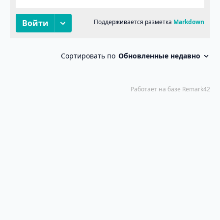
Пума в Таиланде
Hugo
PaperMod
© 2026
·
Powered by
&