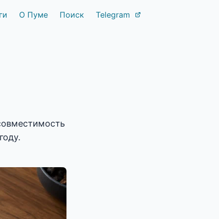
ги
О Пуме
Поиск
Telegram
 совместимость
году.