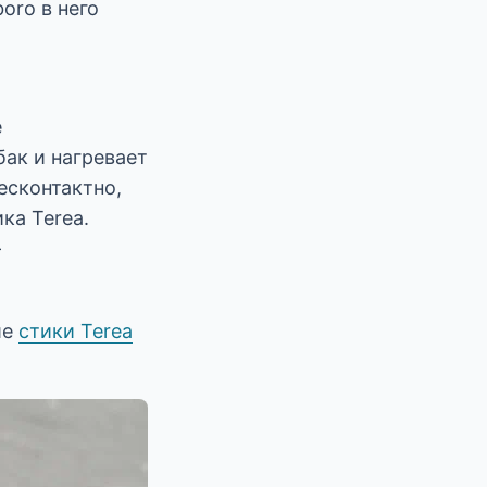
oro в него
е
ак и нагревает
бесконтактно,
ка Terea.
—
ше
стики Terea