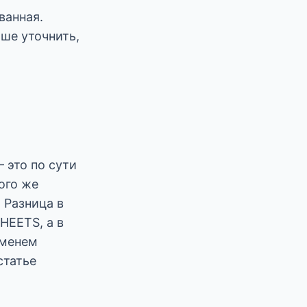
ванная.
чше уточнить,
 это по сути
того же
 Разница в
HEETS, а в
именем
статье