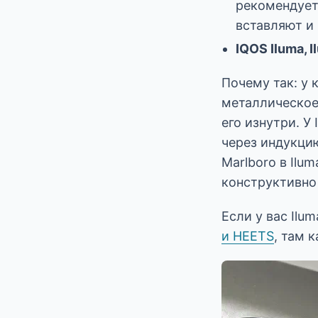
рекомендует 
вставляют и 
IQOS Iluma, I
Почему так: у 
металлическое
его изнутри. У
через индукцию
Marlboro в Ilu
конструктивно
Если у вас Ilu
и HEETS
, там 