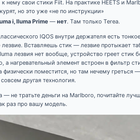
к нему свои стики Fiit. На практике HEETS и Marlb
курят, но это уже «не по инструкции»
luma i, Iluma Prime
—
нет
. Там только Terea.
классического IQOS внутри держателя есть тонко
 лезвие. Вставляешь стик — лезвие протыкает таб
 Iluma лезвия нет вообще, устройство греет стик 
, а нагревательный элемент встроен в фильтр сти
ma физически поместится, но там нечему греться 
 совсем другая технология.
ma — не тратьте деньги на Marlboro, почитайте луч
как раз про вашу модель.