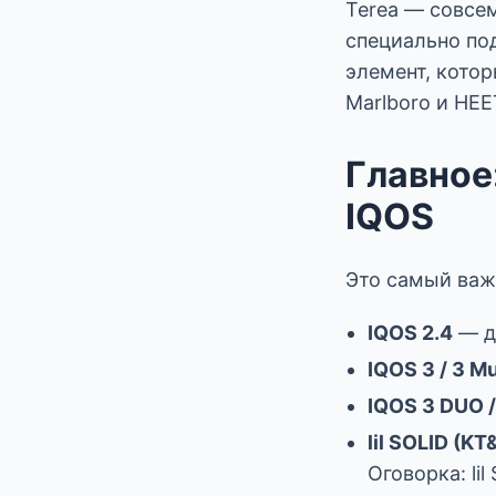
Terea — совсем
специально под
элемент, котор
Marlboro и HEE
Главное
IQOS
Это самый важн
IQOS 2.4
— д
IQOS 3 / 3 Mu
IQOS 3 DUO 
lil SOLID (KT
Оговорка: li