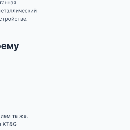
танная
 металлический
устройстве.
оему
ием та же.
ам KT&G