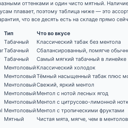
разными оттенками и один чисто мятный. Наличие
усам плавает, поэтому таблица ниже — это ассор
гарантия, что все десять есть на складе прямо сейч
Тип
Что во вкусе
Табачный
Классический табак без ментола
ar
Табачный
Сбалансированный, помягче обычн
r
Табачный
Самый мягкий табачный в линейке
Ментоловый
Классический холодок
Ментоловый
Тёмный насыщенный табак плюс м
Ментоловый
Свежий, яркий ментол
Ментоловый
Ментол с нотой лесных ягод
Ментоловый
Ментол с цитрусово-лимонной нот
l
Ментоловый
Ментол с тропическими фруктами
Мятный
Чистая мята, мягче, чем в ментоло