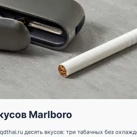
кусов Marlboro
hqdthai.ru десять вкусов: три табачных без охлаж