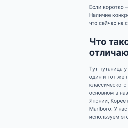
Если коротко —
Наличие конкре
что сейчас на 
Что тако
отличаю
Тут путаница у
один и тот же п
классического 
основном в наз
Японии, Корее 
Marlboro. У на
используем это