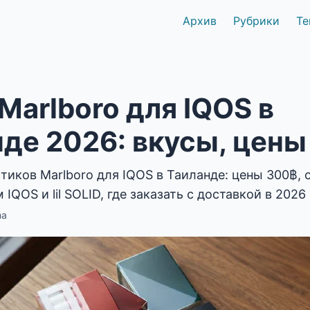
Архив
Рубрики
Те
Marlboro для IQOS в
де 2026: вкусы, цены
стиков Marlboro для IQOS в Таиланде: цены 300฿,
IQOS и lil SOLID, где заказать с доставкой в 2026 
ma