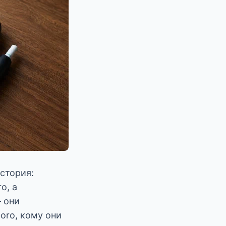
история:
o, а
— они
boro, кому они