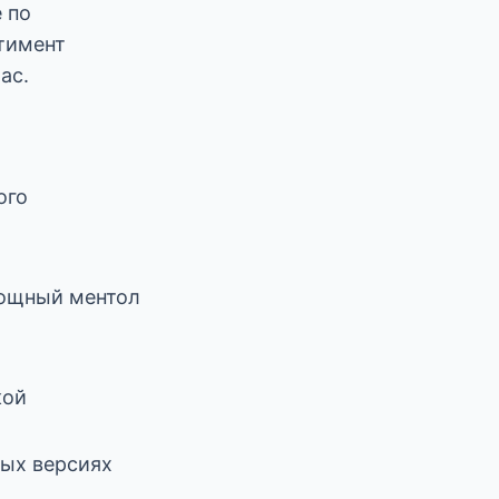
 по
тимент
ас.
ого
ощный ментол
кой
вых версиях