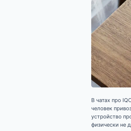
В чатах про IQ
человек привоз
устройство про
физически не д