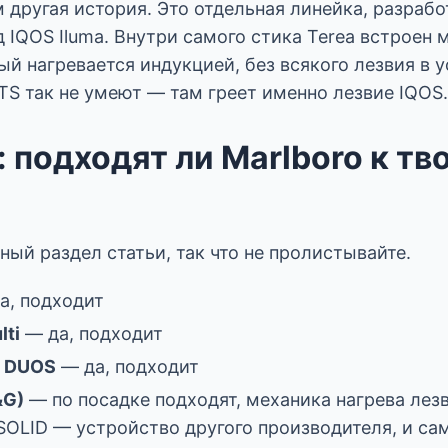
 другая история. Это отдельная линейка, разрабо
 IQOS Iluma. Внутри самого стика Terea встроен
ый нагревается индукцией, без всякого лезвия в 
TS так не умеют — там греет именно лезвие IQOS.
: подходят ли Marlboro к тв
ый раздел статьи, так что не пролистывайте.
а, подходит
lti
— да, подходит
/ DUOS
— да, подходит
&G)
— по посадке подходят, механика нагрева лезв
l SOLID — устройство другого производителя, и с