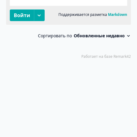
Пума в Таиланде
Hugo
PaperMod
© 2026
·
Powered by
&