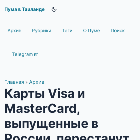
Пума в Таиланде
Архив
Рубрики
Теги
О Пуме
Поиск
Telegram
Главная
Архив
»
Карты Visa и
MasterCard,
выпущенные в
России, перестанут