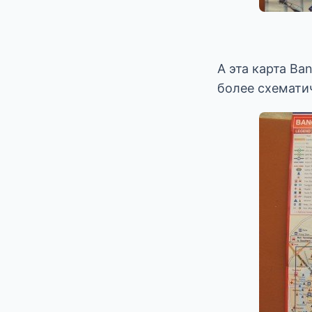
А эта карта Ba
более схематич