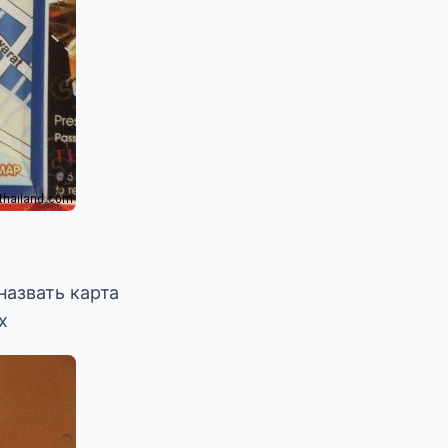
назвать карта
х