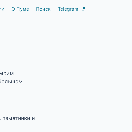
ги
О Пуме
Поиск
Telegram
 моим
 большом
, памятники и