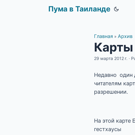
Пума в Таиланде
Главная
Архив
»
Карты
29 марта 2012 г.
·
P
Недавно один д
читателям кар
разрешении.
На этой карте 
гестхаусы