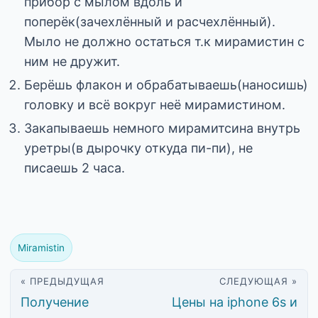
прибор с мылом вдоль и
поперёк(зачехлённый и расчехлённый).
Мыло не должно остаться т.к мирамистин с
ним не дружит.
Берёшь флакон и обрабатываешь(наносишь)
головку и всё вокруг неё мирамистином.
Закапываешь немного мирамитсина внутрь
уретры(в дырочку откуда пи-пи), не
писаешь 2 часа.
Miramistin
« ПРЕДЫДУЩАЯ
СЛЕДУЮЩАЯ »
Получение
Цены на iphone 6s и