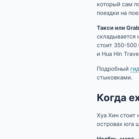
который сам по
поездки на пое
Такси или Gra
складывается 
стоит 350-500 
и Hua Hin Travel
Подробный
ги
стыковками.
Когда е
Хуа Хин стоит 
островах юга 
Ноябрь-март
—