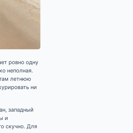
ает ровно одну
ько неполная.
 там летнюю
курировать ни
ан, западный
ы и
о скучно. Для