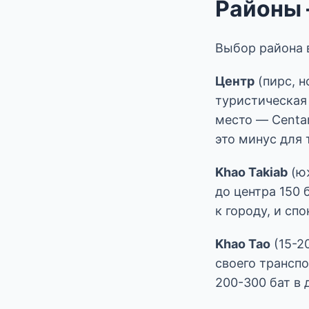
Районы 
Выбор района в
Центр
(пирс, н
туристическая 
место — Centar
это минус для 
Khao Takiab
(юж
до центра 150 
к городу, и сп
Khao Tao
(15-20
своего транспо
200-300 бат в