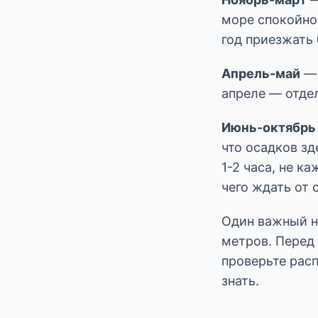
море спокойно
год приезжать
Апрель-май
— 
апреле — отдел
Июнь-октябрь
что осадков зд
1-2 часа, не к
чего ждать от
Один важный н
метров. Перед 
проверьте расп
знать.