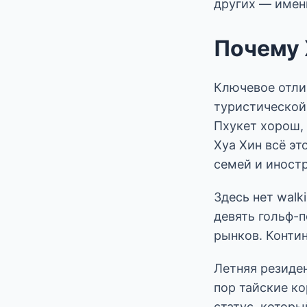
других — именн
Почему 
Ключевое отлич
туристической
Пхукет хорош,
Хуа Хин всё эт
семей и иност
Здесь нет walk
девять гольф-
рынков. Контин
Летняя резиден
пор тайские к
статус, которы