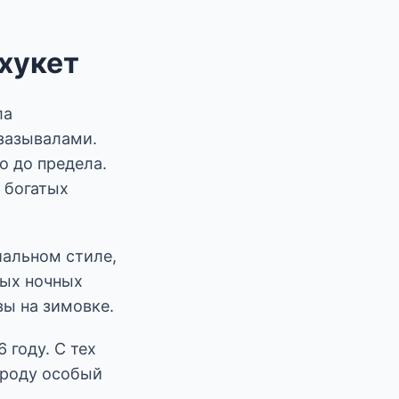
Пхукет
ла
зазывалами.
о до предела.
з богатых
ниальном стиле,
ных ночных
вы на зимовке.
 году. С тех
ороду особый