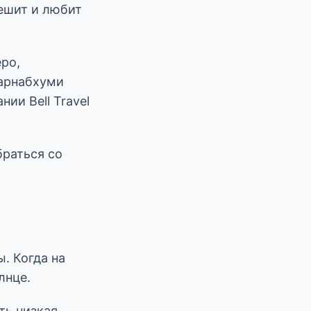
пешит и любит
еро,
варнабхуми
ии Bell Travel
раться со
ы. Когда на
лнце.
ь низкая,