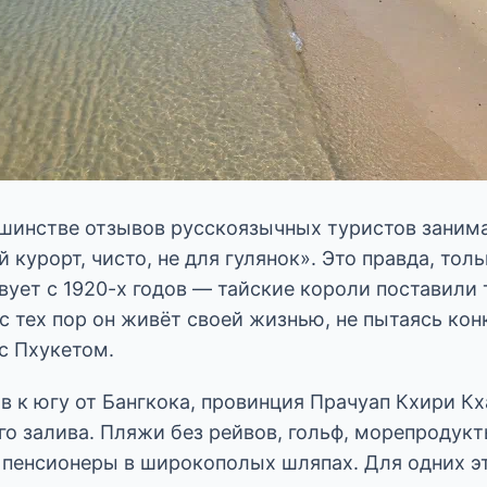
ьшинстве отзывов русскоязычных туристов заним
й курорт, чисто, не для гулянок». Это правда, тол
вует с 1920-х годов — тайские короли поставили
с тех пор он живёт своей жизнью, не пытаясь кон
 с Пхукетом.
 к югу от Бангкока, провинция Прачуап Кхири Кх
о залива. Пляжи без рейвов, гольф, морепродукт
 пенсионеры в широкополых шляпах. Для одних эт