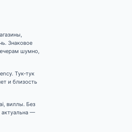
агазины,
чь. Знаковое
вечерам шумно,
ency. Тук-тук
чет и близость
ai, виллы. Без
 актуальна —