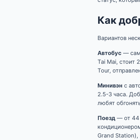
Как доб
Вариантов неск
Автобус
— самы
Tai Mai, стоит
Tour, отправле
Минивэн
с авто
2.5-3 часа. До
любят обгонять
Поезд
— от 44 
кондиционером
Grand Station)