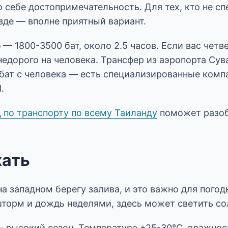
 себе достопримечательность. Для тех, кто не с
зде — вполне приятный вариант.
b
— 1800-3500 бат, около 2.5 часов. Если вас четв
недорого на человека. Трансфер из аэропорта Су
бат с человека — есть специализированные компан
.
д по транспорту по всему Таиланду
поможет разоб
хать
на западном берегу залива, и это важно для погод
шторм и дождь неделями, здесь может светить со
 высокий сезон. Температура +25-30°C, влажност