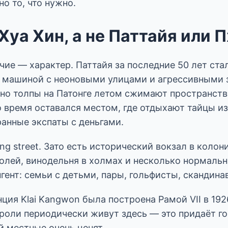
о то, что нужно.
Хуа Хин, а не Паттайя или 
ие — характер. Паттайя за последние 50 лет ста
 машиной с неоновыми улицами и агрессивными 
 но толпы на Патонге летом сжимают пространств
о время оставался местом, где отдыхают тайцы и
ранные экспаты с деньгами.
ing street. Зато есть исторический вокзал в коло
полей, винодельня в холмах и несколько нормаль
гент: семьи с детьми, пары, гольфисты, скандина
ция Klai Kangwon была построена Рамой VII в 1926
ороли периодически живут здесь — это придаёт г
й местные очень ценят.