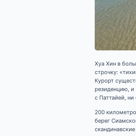
Хуа Хин в бол
строчку: «тихи
Курорт сущест
резиденцию, и 
с Паттайей, ни
200 километров
берег Сиамског
скандинавские