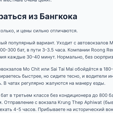
раться из Бангкока
олько, и цены сильно отличаются.
й популярный вариант. Уходит с автовокзалов Mo
 200-300 бат, в пути 3-3.5 часа. Компании Roong R
ния каждые 30-40 минут. Нормально, без сюрприз
вокзалов Mo Chit или Sai Tai Mai обойдётся в 180-
бираетесь быстрее, но сидите тесно, и водители и
. В чатах регулярно жалуются на манеру езды.
бат в третьем классе без кондиционера до 800 б
. Отправление с вокзала Krung Thep Aphiwat (бы
, ехать 4-5 часов. Прибываете на исторический во