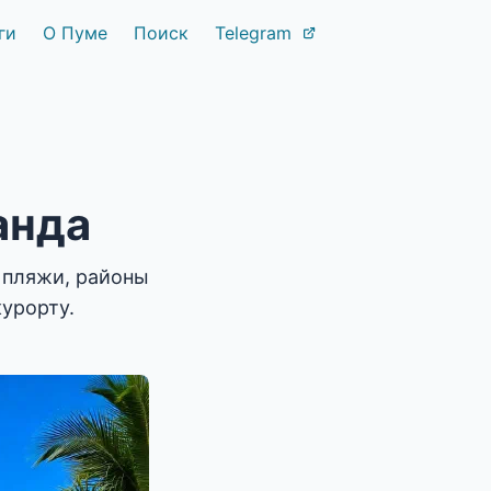
ги
О Пуме
Поиск
Telegram
анда
е пляжи, районы
урорту.