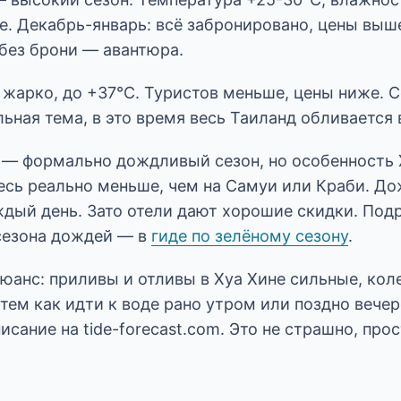
е. Декабрь-январь: всё забронировано, цены выш
 без брони — авантюра.
жарко, до +37°C. Туристов меньше, цены ниже. С
ьная тема, в это время весь Таиланд обливается 
— формально дождливый сезон, но особенность Х
есь реально меньше, чем на Самуи или Краби. До
аждый день. Зато отели дают хорошие скидки. Под
 сезона дождей — в
гиде по зелёному сезону
.
юанс: приливы и отливы в Хуа Хине сильные, кол
тем как идти к воде рано утром или поздно вече
исание на tide-forecast.com. Это не страшно, про