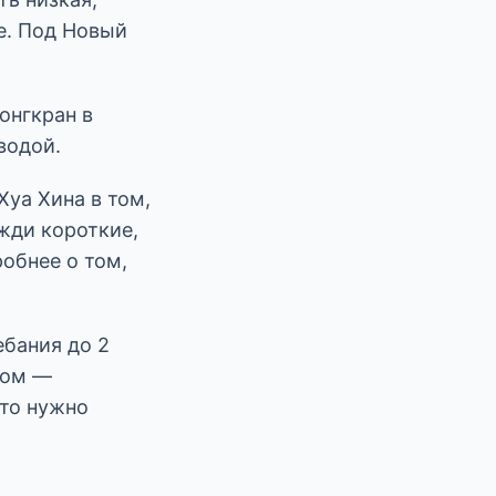
е. Под Новый
онгкран в
водой.
уа Хина в том,
жди короткие,
робнее о том,
ебания до 2
ром —
сто нужно