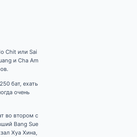
 Chit или Sai
euang и Cha Am
ов.
250 бат, ехать
ногда очень
ат во втором с
вший Bang Sue
кзал Хуа Хина,