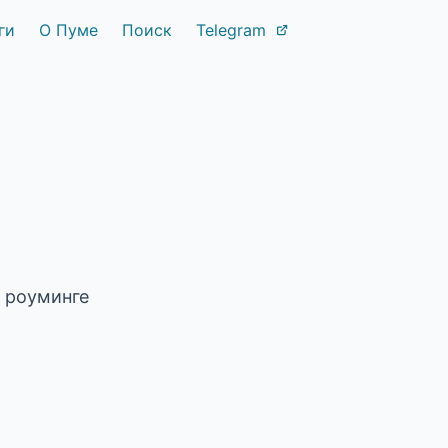
ги
О Пуме
Поиск
Telegram
в роуминге