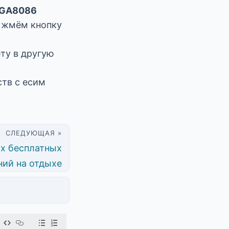
OLGA8086
у жмём кнопку
ту в другую
тв с есим
СЛЕДУЮЩАЯ »
их бесплатных
ний на отдыхе