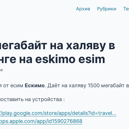
Архив
Рубрики
Те
егабайт на халяву в
ге на eskimo esim
ma
я от есим
Ескимо
. Даёт на халяву 1500 мегабайт 
оставить на устройства :
//play.google.com/store/apps/details?id=travel...
apps.apple.com/app/id1590276868